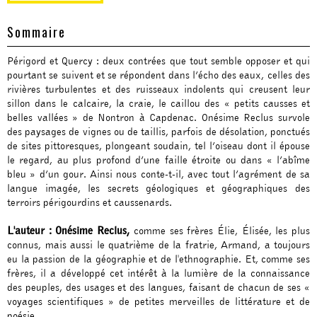
Sommaire
Périgord et Quercy : deux contrées que tout semble opposer et qui
pourtant se suivent et se répondent dans l’écho des eaux, celles des
rivières turbulentes et des ruisseaux indolents qui creusent leur
sillon dans le calcaire, la craie, le caillou des « petits causses et
belles vallées » de Nontron à Capdenac. Onésime Reclus survole
des paysages de vignes ou de taillis, parfois de désolation, ponctués
de sites pittoresques, plongeant soudain, tel l’oiseau dont il épouse
le regard, au plus profond d’une faille étroite ou dans « l’abîme
bleu » d’un gour. Ainsi nous conte-t-il, avec tout l’agrément de sa
langue imagée, les secrets géologiques et géographiques des
terroirs périgourdins et caussenards.
L'auteur : Onésime Reclus,
comme ses frères Élie, Élisée, les plus
connus, mais aussi le quatrième de la fratrie, Armand, a toujours
eu la passion de la géographie et de l'ethnographie. Et, comme ses
frères, il a développé cet intérêt à la lumière de la connaissance
des peuples, des usages et des langues, faisant de chacun de ses «
voyages scientifiques » de petites merveilles de littérature et de
poésie.