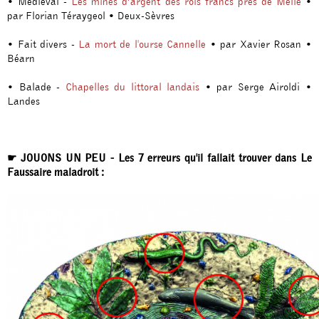
• Médiéval -
Les mines d’argent des rois francs près de Melle
•
par Florian Téraygeol • Deux-Sèvres
• Fait divers -
La mort de l'ourse Cannelle
• par Xavier Rosan •
Béarn
• Balade -
Chapelles du littoral landais
• par Serge Airoldi •
Landes
☛ JOUONS UN PEU - Les 7 erreurs qu'il fallait trouver dans Le
Faussaire maladroit :