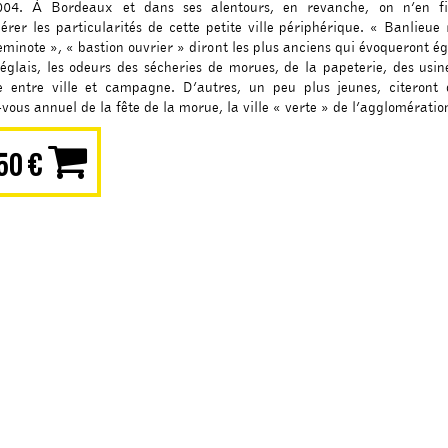
004. À Bordeaux et dans ses alentours, en revanche, on n’en fi
rer les particularités de cette petite ville périphérique. « Banlieue
eminote », « bastion ouvrier » diront les plus anciens qui évoqueront é
églais, les odeurs des sécheries de morues, de la papeterie, des usin
e entre ville et campagne. D’autres, un peu plus jeunes, citeront 
vous annuel de la fête de la morue, la ville « verte » de l’agglomératio
e propose de découvrir à travers 5 parcours l’histoire et les évolutions 
50 €
es.