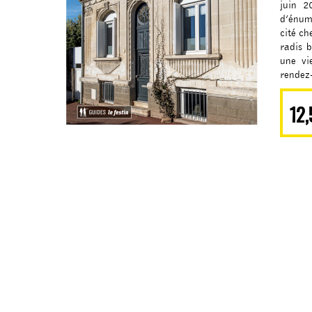
juin 2
d’énumé
cité ch
radis b
une vi
rendez-
Ce guid
12,
de Bègl