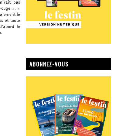
nirait pas
 rouge », «
galement le
es et toute
d’abord le
n.
de la ville
ABONNEZ-VOUS