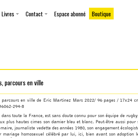
Aller au
contenu
principal
Livres
Contact
Espace abonné
Boutique
E
, parcours en ville
, parcours en ville de Eric Martinez Mars 2022/ 96 pages / 17x24 c
36062-294-8
 dans toute la France, est sans doute connu pour son équipe de rugby
aux plus hautes cimes son damier bleu et blanc. Peut-être aussi pour
maire, journaliste vedette des années 1980, son engagement écologiste
r mariage homosexuel célébré par lui, ici, bien avant son adoption l